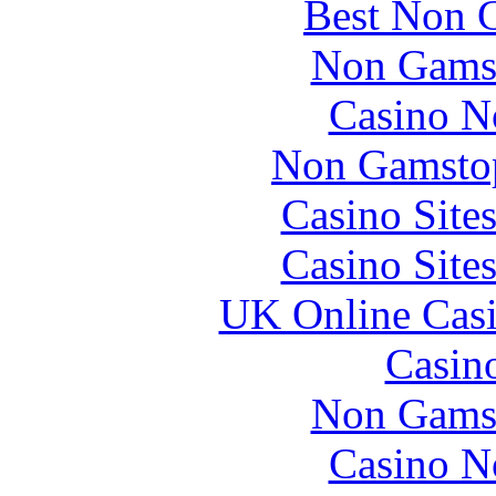
Best Non 
Non Gams
Casino N
Non Gamstop
Casino Site
Casino Site
UK Online Cas
Casin
Non Gams
Casino N