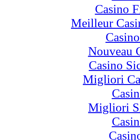
Casino F
Meilleur Casi
Casino
Nouveau C
Casino S
Migliori 
Casin
Migliori S
Casin
Casin